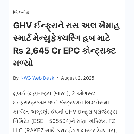
બિઝનેસ
GHV ઈન્ફ્રાને રાસ અલ ખૈમાહ
સ્માર્ટ મેન્યુફેક્ચરિંગ હબ માટે
Rs 2,645 Cr EPC કોન્ટ્રાક્ટ
મળ્યો
By
NWG Web Desk
August 2, 2025
મુંબઈ (મહારાષ્ટ્ર) [ભારત], 2 ઓગસ્ટ:
ઇન્ફ્રાસ્ટ્રક્ચર અને કંસ્ટ્રક્શન બિઝનેસમાં
કાર્યરત અગ્રણી કંપની GHV ઇન્ફ્રા પ્રોજેક્ટ્સ
લિમિટેડ (BSE – 505504)ને રાણા એક્ઝિમ FZ-
LLC (RAKEZ સાથે કરાર હેઠળ માસ્ટર ડેવલપર),