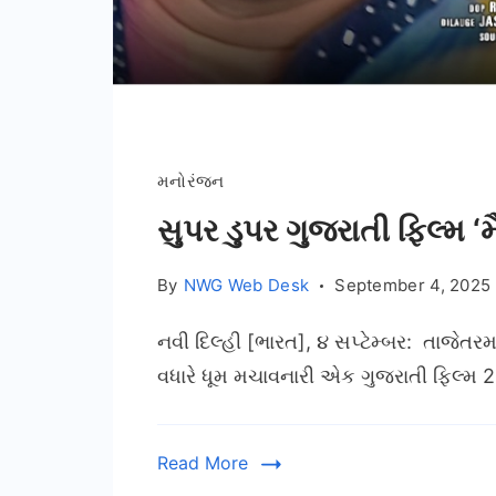
મનોરંજન
સુપર ડુપર ગુજરાતી ફિલ્મ ‘
By
NWG Web Desk
September 4, 2025
નવી દિલ્હી [ભારત], ૪ સપ્ટેમ્બર: તાજેતર
વધારે ધૂમ મચાવનારી એક ગુજરાતી ફિલ્મ 25
Read More