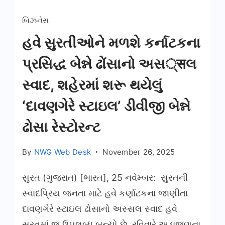
બિઝનેસ
હવે સુરતીઓને મળશે કર્નાટકના
પ્રસિદ્ધ બેન્ને ઢોંસાનો અસ्सલ
સ્વાદ, શહેરમાં શરૂ થયેલું
‘દાવણગેરે સ્ટાઇલ’ ડીવીજી બેન્ને
ઢોસા રેસ્ટોરન્ટ
By
NWG Web Desk
November 26, 2025
સુરત (ગુજરાત) [ભારત], 25 નવેમ્બર: સુરતની
સ્વાદપ્રિય જનતા માટે હવે કર્ણાટકના જાણીતા
દાવણગેરે સ્ટાઇલ ઢોસાનો અસ્સલ સ્વાદ હવે
સુરતમાં જ ઉપલબ્ધ બન્યો છે. રવિવારે અડાજણના