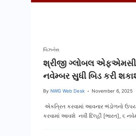
બિઝનેસ
શ્રીજી ગ્લોબલ એફએમસીજી
નવેમ્બર સુધી બિડ કરી શકા
By
NWG Web Desk
November 6, 2025
એકત્રિત કરવામાં આવનાર ભંડોળનો ઉપયોગ પ
કરવામાં આવશે નવી દિલ્હી [ભારત], ૬ નવ