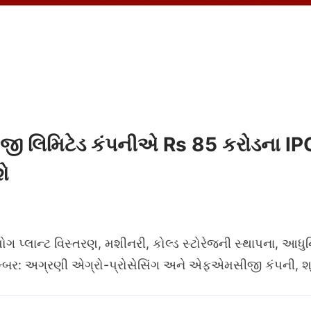
 લિમિટેડ કંપનીએ Rs 85 કરોડના IPO
શે
્લાન્ટ વિસ્તરણ, મશીનરી, કોલ્ડ સ્ટોરેજની સ્થાપના, આધુનિક
ેમ્બર: અગ્રણી એગ્રો-પ્રોસેસિંગ અને એફએમસીજી કંપની, શ