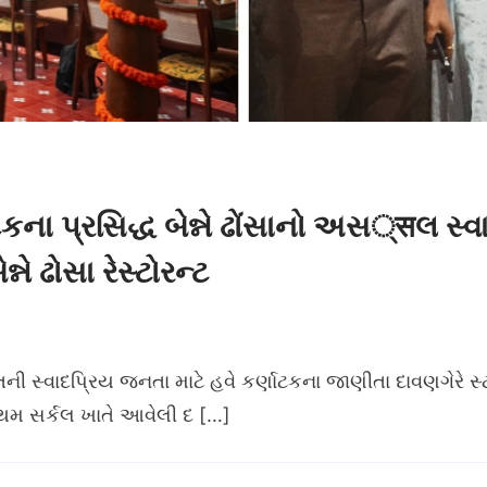
ના પ્રસિદ્ધ બેન્ને ઢોંસાનો અસ्सલ સ્વા
્ને ઢોસા રેસ્ટોરન્ટ
તની સ્વાદપ્રિય જનતા માટે હવે કર્ણાટકના જાણીતા દાવણગેરે સ
થમ સર્કલ ખાતે આવેલી દ […]