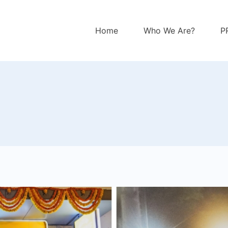
Home
Who We Are?
P