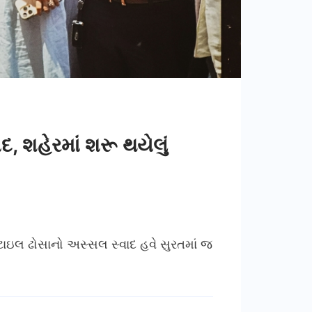
દ, શહેરમાં શરૂ થયેલું
્ટાઇલ ઢોસાનો અસ્સલ સ્વાદ હવે સુરતમાં જ