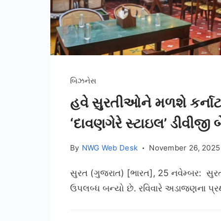
બિઝનેસ
હવે સુરતીઓને મળશે કર્નાટક
‘દાવણગેરે સ્ટાઇલ’ ડીવીજી બેન
By
NWG Web Desk
November 26, 2025
સુરત (ગુજરાત) [ભારત], 25 નવેમ્બર: સુર
ઉપલબ્ધ બન્યો છે. રવિવારે અડાજણના પ્ર