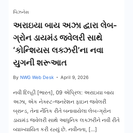
બિઝનેસ
અરાઇયા બાય અઝા દ્વારા લેબ-
ગ્રોન ડાયમંડ જ્વેલરી સાથે
‘કોન્શિયસ લક્ઝરી’ના નવા
યુગની શરૂઆત
By
NWG Web Desk
April 9, 2026
નવી દિલ્હી [ભારત], 09 એપ્રિલ: અરાઇયા બાય
અઝા, એક નેક્સ્ટ-જનરેશન ફાઇન જ્વેલરી
બ્રાન્ડ, તેના નૈતિક રીતે બનાવાયેલા લેબ-ગ્રોન
ડાયમંડ જ્વેલરી સાથે આધુનિક લક્ઝરીને નવી રીતે
વ્યાખ્યાયિત કરી રહ્યું છે. નવીનતા, […]