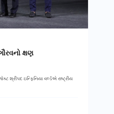
 ગૌરવનો ક્ષણ
ક્ટ શ્રીપદ ઇન્ફિનિયા વર્લ્ડએ રાષ્ટ્રીય