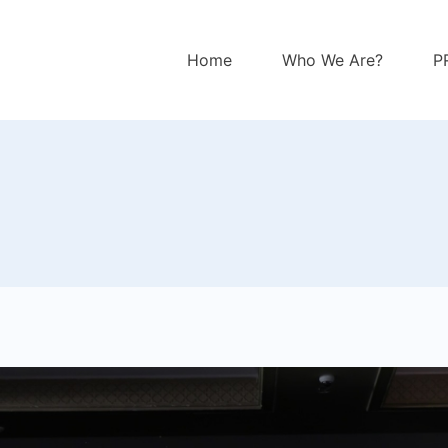
Home
Who We Are?
P