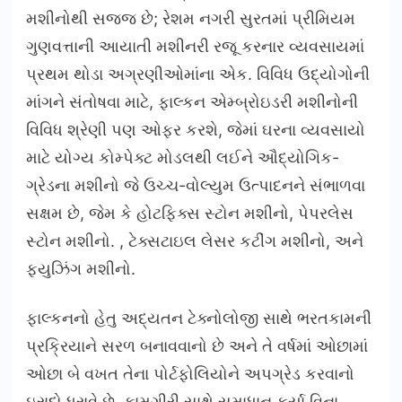
મશીનોથી સજ્જ છે; રેશમ નગરી સુરતમાં પ્રીમિયમ
ગુણવત્તાની આયાતી મશીનરી રજૂ કરનાર વ્યવસાયમાં
પ્રથમ થોડા અગ્રણીઓમાંના એક. વિવિધ ઉદ્યોગોની
માંગને સંતોષવા માટે, ફાલ્કન એમ્બ્રોઇડરી મશીનોની
વિવિધ શ્રેણી પણ ઓફર કરશે, જેમાં ઘરના વ્યવસાયો
માટે યોગ્ય કોમ્પેક્ટ મોડલથી લઈને ઔદ્યોગિક-
ગ્રેડના મશીનો જે ઉચ્ચ-વોલ્યુમ ઉત્પાદનને સંભાળવા
સક્ષમ છે, જેમ કે હોટફિક્સ સ્ટોન મશીનો, પેપરલેસ
સ્ટોન મશીનો. , ટેક્સટાઇલ લેસર કટીંગ મશીનો, અને
ફ્યુઝિંગ મશીનો.
ફાલ્કનનો હેતુ અદ્યતન ટેક્નોલોજી સાથે ભરતકામની
પ્રક્રિયાને સરળ બનાવવાનો છે અને તે વર્ષમાં ઓછામાં
ઓછા બે વખત તેના પોર્ટફોલિયોને અપગ્રેડ કરવાનો
ઇરાદો ધરાવે છે. કામગીરી સાથે સમાધાન કર્યા વિના