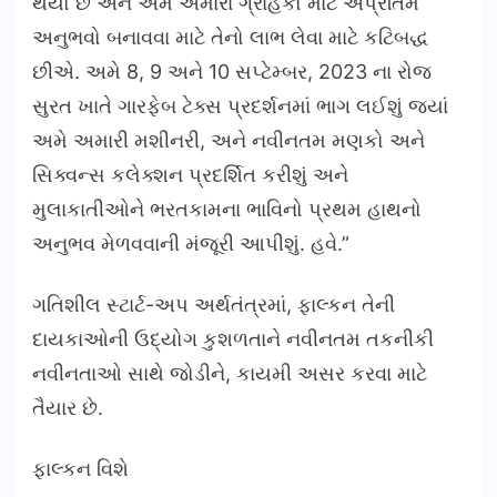
થયો છે અને અમે અમારા ગ્રાહકો માટે અપ્રતિમ
અનુભવો બનાવવા માટે તેનો લાભ લેવા માટે કટિબદ્ધ
છીએ. અમે 8, 9 અને 10 સપ્ટેમ્બર, 2023 ના રોજ
સુરત ખાતે ગારફેબ ટેક્સ પ્રદર્શનમાં ભાગ લઈશું જ્યાં
અમે અમારી મશીનરી, અને નવીનતમ મણકો અને
સિક્વન્સ કલેક્શન પ્રદર્શિત કરીશું અને
મુલાકાતીઓને ભરતકામના ભાવિનો પ્રથમ હાથનો
અનુભવ મેળવવાની મંજૂરી આપીશું. હવે.”
ગતિશીલ સ્ટાર્ટ-અપ અર્થતંત્રમાં, ફાલ્કન તેની
દાયકાઓની ઉદ્યોગ કુશળતાને નવીનતમ તકનીકી
નવીનતાઓ સાથે જોડીને, કાયમી અસર કરવા માટે
તૈયાર છે.
ફાલ્કન વિશે