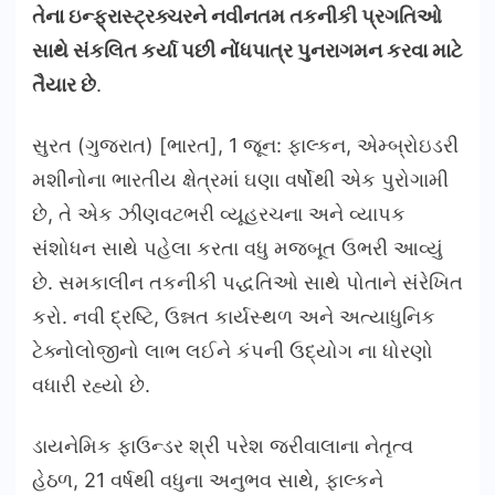
તેના ઇન્ફ્રાસ્ટ્રક્ચરને નવીનતમ તકનીકી પ્રગતિઓ
સાથે સંકલિત કર્યા પછી નોંધપાત્ર પુનરાગમન કરવા માટે
તૈયાર છે
.
સુરત (ગુજરાત) [ભારત], 1 જૂન: ફાલ્કન, એમ્બ્રોઇડરી
મશીનોના ભારતીય ક્ષેત્રમાં ઘણા વર્ષોથી એક પુરોગામી
છે, તે એક ઝીણવટભરી વ્યૂહરચના અને વ્યાપક
સંશોધન સાથે પહેલા કરતા વધુ મજબૂત ઉભરી આવ્યું
છે. સમકાલીન તકનીકી પદ્ધતિઓ સાથે પોતાને સંરેખિત
કરો. નવી દ્રષ્ટિ, ઉન્નત કાર્યસ્થળ અને અત્યાધુનિક
ટેક્નોલોજીનો લાભ લઈને કંપની ઉદ્યોગ ના ધોરણો
વધારી રહ્યો છે.
ડાયનેમિક ફાઉન્ડર શ્રી પરેશ જરીવાલાના નેતૃત્વ
હેઠળ, 21 વર્ષથી વધુના અનુભવ સાથે, ફાલ્કને