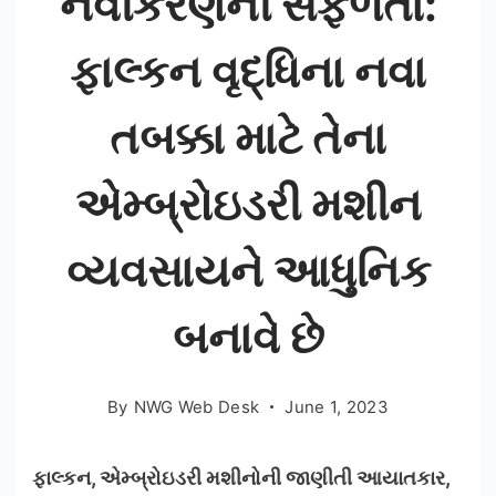
નવીકરણની સફળતા:
ફાલ્કન વૃદ્ધિના નવા
તબક્કા માટે તેના
એમ્બ્રોઇડરી મશીન
વ્યવસાયને આધુનિક
બનાવે છે
By
NWG Web Desk
June 1, 2023
ફાલ્કન, એમ્બ્રોઇડરી મશીનોની જાણીતી આયાતકાર,