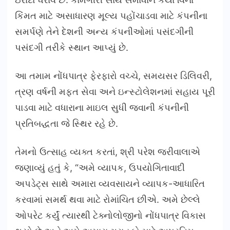
કિંમત માટે અસાધારણ મૂલ્ય પહોંચાડવા માટે કંપનીના
સમર્પણે તેને દેશની અન્ય કંપનીઓમાં પસંદગીની
પસંદગી તરીકે સ્થાન આપ્યું છે.
આ તમામ નોંધપાત્ર ફેરફારો વચ્ચે, સમયસર ડિલિવરી,
ત્રણ વર્ષની મફત સેવા અને ઇન્સ્ટોલેશનમાં સહાય પૂરી
પાડવા માટે વધારાના માઇલ સુધી જવાની કંપનીની
પ્રતિબદ્ધતા જે સ્થિર રહે છે.
તેમનો ઉત્સાહ વ્યક્ત કરતાં, શ્રી પરેશ જરીવાલાએ
જણાવ્યું હતું કે, “અમે વ્યાપક, ઉપયોગિતાવાદી
અપડેટ્સ સાથે અમારા વ્યવસાયને વ્યાપક-આધારિત
કરવામાં સમર્થ થવા માટે રોમાંચિત છીએ. અમે છેલ્લે
ઓપરેટ કર્યું ત્યારથી ટેક્નોલોજીનો નોંધપાત્ર વિકાસ