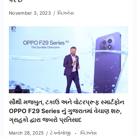
November 3, 2023
બિઝનેસ
સૌથી મજબુત, ટકાઉ અને વોટરપ્રૂફ સ્માર્ટફોન
OPPO F29 Series નું ગુજરાતમાં વેચાણ શરુ,
ગ્રાહકો દ્વારા જબરો પ્રતિસાદ
March 28, 2025
ટેક્નોલોજી
બિઝનેસ