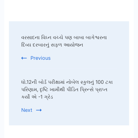
Post
વરસાદના વિઘ્ન વચ્ચે પણ બાબા બાગેશ્વરના
Navigation
દિવ્ય દરબારનું સફળ આયોજન
Previous
ધો.12ની બોર્ડ પરીક્ષામાં નોબેલ સ્કુલનું 100 ટકા
પરિણામ, દૃષ્ટિ ખામીથી પીડિત પ્રિન્સે પ્રાપ્ત
કર્યો એ -1 ગ્રેડ
Next