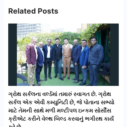
Related Posts
ગ્રોથ સર્કલના વર્લ્ડમાં તમારું સ્વાગત છે. ગ્રોથ
સર્કલ એક એવી કમ્યુનિટી છે, જે પોતાના સભ્યો
માટે તેમની સાથે મળી મલ્ટીપલ ઇન્કમ સોર્સીસ
ક્રીએટ કરીને વેલ્થ બિલ્ડ કરવાનું ભગીરથ કાર્ય
કરે છે