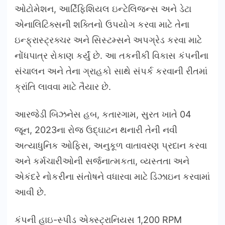
ઓટોમેશન, આર્ટિફિશિયલ ઇન્ટેલિજન્સ અને ડેટા
એનાલિટિક્સની શક્તિનો ઉપયોગ કરવા માટે તેના
ઇન્ફ્રાસ્ટ્રક્ચર અને સિસ્ટમ્સને અપગ્રેડ કરવા માટે
નોંધપાત્ર રોકાણ કર્યું છે. આ તકનીકી વિકાસ કંપનીના
સંચાલન અને તેના ગ્રાહકો સાથે સંપર્ક કરવાની રીતમાં
ક્રાંતિ લાવવા માટે તૈયાર છે.
આરજેડી બિઝનેસ હબ, કતારગામ, સુરત ખાતે 04
જૂન, 2023ના રોજ ઉદ્ઘાટન થનારી તેની નવી
અત્યાધુનિક ઓફિસ, અનુકૂળ વાતાવરણ પ્રદાન કરવા
અને કર્મચારીઓની સર્જનાત્મકતા, વ્યસ્તતા અને
એકંદરે નોકરીના સંતોષને વધારવા માટે ડિઝાઇન કરવામાં
આવી છે.
કંપની હાઇ-સ્પીડ એક્સ્ટ્રાનિયસ 1,200 RPM