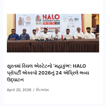
સુરતમાં રિયલ એસ્ટેટનો ‘મહાકુંભ’: HALO
પ્રોપર્ટી એક્સ્પો 2026નું 24 એપ્રિલે ભવ્ય
ઉદ્ઘાટન
April 20, 2026
બિઝનેસ