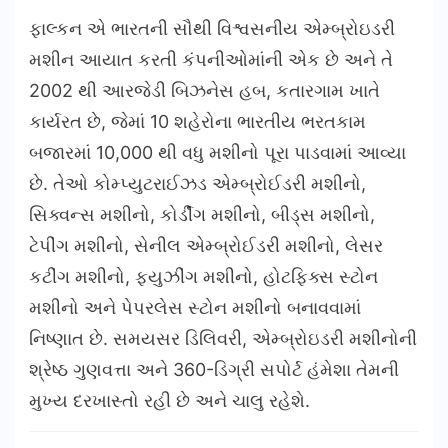
ફાલ્કન એ ભારતની સૌથી વિશ્વસનીય એમ્બ્રોઇડરી
મશીન આયાત કરતી કંપનીઓમાંની એક છે અને તે
2002 થી આરજેડી બિઝનેસ હબ, કતારગામ ખાતે
કાર્યરત છે, જેમાં 10 શહેરોના ભારતીય ભરતકામ
બજારમાં 10,000 થી વધુ મશીનો પૂરા પાડવામાં આવ્યા
છે. તેઓ કોમ્પ્યુટરાઈઝડ એમ્બ્રોઈડરી મશીનો,
સિક્વન્સ મશીનો, કોર્ડીંગ મશીનો, બીડ્સ મશીનો,
ટેપીંગ મશીનો, સેનીલ એમ્બ્રોઈડરી મશીનો, લેસર
કટીંગ મશીનો, ફ્યુઝીંગ મશીનો, હોટફિક્સ સ્ટોન
મશીનો અને પેપરલેસ સ્ટોન મશીનો બનાવવામાં
નિષ્ણાત છે. સમયસર ડિલિવરી, એમ્બ્રોઇડરી મશીનોની
શ્રેષ્ઠ ગુણવત્તા અને 360-ડિગ્રી સપોર્ટ હંમેશા તેમની
મુખ્ય દરખાસ્તો રહી છે અને ચાલુ રહેશે.