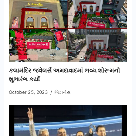
કલામંદિર જ્વેલર્સે અમદાવાદમાં ભવ્ય શોરૂમનો
શુભારંભ કર્યો
October 25, 2023
બિઝનેસ