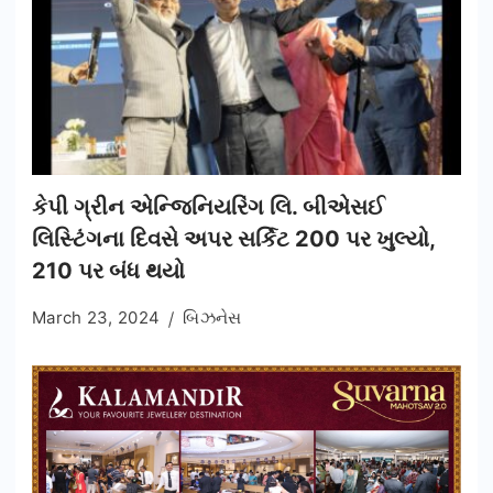
કેપી ગ્રીન એન્જિનિયરિંગ લિ. બીએસઈ
લિસ્ટિંગના દિવસે અપર સર્કિટ 200 પર ખુલ્યો,
210 પર બંધ થયો
March 23, 2024
બિઝનેસ