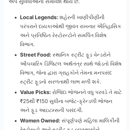
એપ સુવિધાઓનો સમાવેશ થાય છે.
Local Legends:
શહેરની ખાણીપીણીની
પરંપરાને દાયકાઓથી જીવંત રાખનાર ઐતિહાસિક
અને પ્રતિષ્ઠિત રેસ્ટોરન્ટોને સમર્પિત વિશેષ
વિભાગ.
Street Food:
સ્થાનિક સ્ટ્રીટ ફૂડ વેન્ડરોને
ઔપચારિક ડિજિટલ અર્થતંત્ર સાથે જોડતો વિશેષ
વિભાગ, જેના દ્વારા ગ્રાહકોને તેમના મનપસંદ
સ્ટ્રીટ ફૂડનો સરળતાથી લાભ મળી શકે.
Value Picks:
રોજિંદા ભોજનને વધુ પરવડે તે માટે
₹25થી ₹150 સુધીના બજેટ-ફ્રેન્ડલી ભોજન
અને ફૂડ આઇટમ્સની પસંદગી.
Women Owned:
સંપૂર્ણપણે મહિલા માલિકીની
રેસ્ટોરન્ટો અને સ્ટ્રીટ ફૂડ વ્યવસાયોને