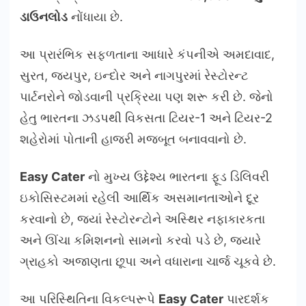
ડાઉનલોડ
નોંધાયા છે.
આ પ્રારંભિક સફળતાના આધારે કંપનીએ અમદાવાદ,
સુરત, જયપુર, ઇન્દોર અને નાગપુરમાં રેસ્ટોરન્ટ
પાર્ટનરોને જોડવાની પ્રક્રિયા પણ શરૂ કરી છે. જેનો
હેતુ ભારતના ઝડપથી વિકસતા ટિયર-1 અને ટિયર-2
શહેરોમાં પોતાની હાજરી મજબૂત બનાવવાનો છે.
Easy Cater
નો મુખ્ય ઉદ્દેશ્ય ભારતના ફૂડ ડિલિવરી
ઇકોસિસ્ટમમાં રહેલી આર્થિક અસમાનતાઓને દૂર
કરવાનો છે, જ્યાં રેસ્ટોરન્ટોને અસ્થિર નફાકારકતા
અને ઊંચા કમિશનનો સામનો કરવો પડે છે, જ્યારે
ગ્રાહકો અજાણતા છૂપા અને વધારાના ચાર્જ ચૂકવે છે.
આ પરિસ્થિતિના વિકલ્પરૂપે
Easy Cater
પારદર્શક