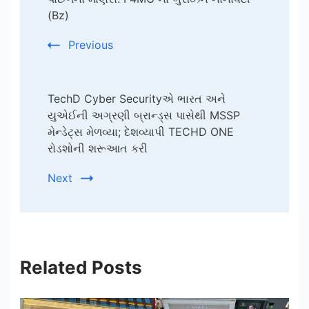
(Bz)
Previous
TechD Cyber Securityએ ભારત અને
યુએઈની અગ્રણી બ્રાન્ડ્સ પાસેથી MSSP
મેન્ડેટ્સ મેળવ્યા; દેશવ્યાપી TECHD ONE
રોડશોની શરૂઆત કરી
Next
Related Posts