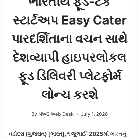
ભારતીય ફૂડ-ટેક
સ્ટાર્ટઅપ Easy Cater
પારદર્શિતાના વચન સાથે
દેશવ્યાપી હાઇપરલોકલ
ફૂડ ડિલિવરી પ્લેટફોર્મ
લોન્ચ કરશે
By
NWG Web Desk
July 1, 2026
વડોદરા (ગુજરાત) [ભારત], ૧ જુલાઈ: 2025
માં
ભારતનું