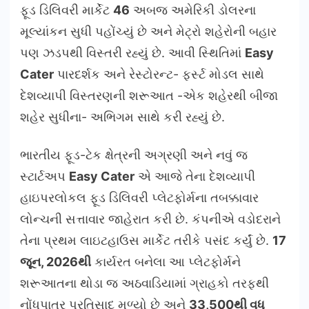
ફૂડ ડિલિવરી માર્કેટ
46
અબજ અમેરિકી ડોલરના
મૂલ્યાંકન સુધી પહોંચ્યું છે અને મેટ્રો શહેરોની બહાર
પણ ઝડપથી વિસ્તરી રહ્યું છે. આવી સ્થિતિમાં
Easy
Cater
પારદર્શક અને રેસ્ટોરન્ટ- ફર્સ્ટ મોડલ સાથે
દેશવ્યાપી વિસ્તરણની શરૂઆત -એક શહેરથી બીજા
શહેર સુધીના- અભિગમ સાથે કરી રહ્યું છે.
ભારતીય ફૂડ-ટેક ક્ષેત્રની અગ્રણી અને નવું જ
સ્ટાર્ટઅપ
Easy Cater
એ આજે તેના દેશવ્યાપી
હાઇપરલોકલ ફૂડ ડિલિવરી પ્લેટફોર્મના તબક્કાવાર
લોન્ચની સત્તાવાર જાહેરાત કરી છે. કંપનીએ વડોદરાને
તેના પ્રથમ લાઇટહાઉસ માર્કેટ તરીકે પસંદ કર્યું છે.
17
જૂન
, 2026
થી
કાર્યરત બનેલા આ પ્લેટફોર્મને
શરૂઆતના થોડા જ અઠવાડિયામાં ગ્રાહકો તરફથી
નોંધપાત્ર પ્રતિસાદ મળ્યો છે અને
33,500
થી વધુ