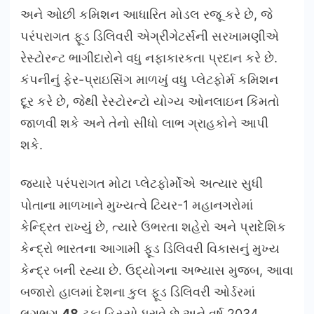
અને ઓછી કમિશન આધારિત મોડલ રજૂ કરે છે, જે
પરંપરાગત ફૂડ ડિલિવરી એગ્રીગેટર્સની સરખામણીએ
રેસ્ટોરન્ટ ભાગીદારોને વધુ નફાકારકતા પ્રદાન કરે છે.
કંપનીનું ફેર-પ્રાઇસિંગ માળખું વધુ પ્લેટફોર્મ કમિશન
દૂર કરે છે, જેથી રેસ્ટોરન્ટો યોગ્ય ઓનલાઇન કિંમતો
જાળવી શકે અને તેનો સીધો લાભ ગ્રાહકોને આપી
શકે.
જ્યારે પરંપરાગત મોટા પ્લેટફોર્મોએ અત્યાર સુધી
પોતાના માળખાને મુખ્યત્વે ટિયર-1 મહાનગરોમાં
કેન્દ્રિત રાખ્યું છે, ત્યારે ઉભરતા શહેરો અને પ્રાદેશિક
કેન્દ્રો ભારતના આગામી ફૂડ ડિલિવરી વિકાસનું મુખ્ય
કેન્દ્ર બની રહ્યા છે. ઉદ્યોગના અભ્યાસ મુજબ, આવા
બજારો હાલમાં દેશના કુલ ફૂડ ડિલિવરી ઓર્ડરમાં
લગભગ
48
ટકા હિસ્સો ધરાવે છે અને વર્ષ 2034