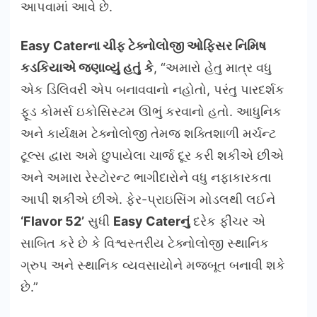
આપવામાં આવે છે.
Easy Cater
ના ચીફ ટેક્નોલોજી ઓફિસર નિમિષ
કડકિયાએ જણાવ્યું હતું
કે
, “અમારો હેતુ માત્ર વધુ
એક ડિલિવરી એપ બનાવવાનો નહોતો, પરંતુ પારદર્શક
ફૂડ કોમર્સ ઇકોસિસ્ટમ ઊભું કરવાનો હતો. આધુનિક
અને કાર્યક્ષમ ટેક્નોલોજી તેમજ શક્તિશાળી મર્ચન્ટ
ટૂલ્સ દ્વારા અમે છુપાયેલા ચાર્જ દૂર કરી શકીએ છીએ
અને અમારા રેસ્ટોરન્ટ ભાગીદારોને વધુ નફાકારકતા
આપી શકીએ છીએ. ફેર-પ્રાઇસિંગ મોડલથી લઈને
‘Flavor 52’
સુધી
Easy Cater
નું
દરેક ફીચર એ
સાબિત કરે છે કે વિશ્વસ્તરીય ટેક્નોલોજી સ્થાનિક
ગ્રુપ અને સ્થાનિક વ્યવસાયોને મજબૂત બનાવી શકે
છે.”