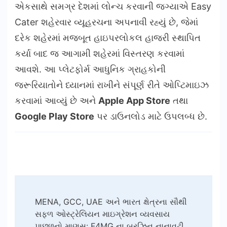
એકસાથે સમગ્ર દેશમાં લોન્ચ કરવાની જગ્યાએ Easy
Cater શહેરવાર વ્યૂહરચના અપનાવી રહ્યું છે, જેમાં
દરેક શહેરમાં મજબૂત હાઇપરલોકલ હાજરી સ્થાપિત
કર્યા બાદ જ આગામી શહેરમાં વિસ્તરણ કરવામાં
આવશે. આ પ્લેટફોર્મ આધુનિક ગ્રાહકોની
જરૂરિયાતોને ધ્યાનમાં રાખીને સંપૂર્ણ રીતે ઓપ્ટિમાઇઝ
કરવામાં આવ્યું છે અને
Apple App Store
તથા
Google Play Store
પર ડાઉનલોડ માટે ઉપલબ્ધ છે.
Post
MENA, GCC, UAE અને ભારત ક્ષેત્રના સૌથી
Navigation
સફળ ઓસ્ટ્રેલિયન માઇગ્રેશન વ્યવસાય
પાછળનો માણસ: F4MG ના બુરઝિન નાનાવટી