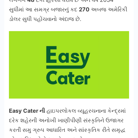
સુધીમાં આ સમગ્ર બજારનું કદ
270
અબજ અમેરિકી
ડોલર સુધી પહોંચવાનો અંદાજ છે.
Easy Cater
ની
હાઇપરલોકલ વ્યૂહરચનાના કેન્દ્રમાં
દરેક શહેરની અનોખી ખાણીપીણી સંસ્કૃતિને ઉજાગર
કરતી સમુ ગ્રુપ આધારિત અને સાંસ્કૃતિક રીતે સમૃદ્ધ