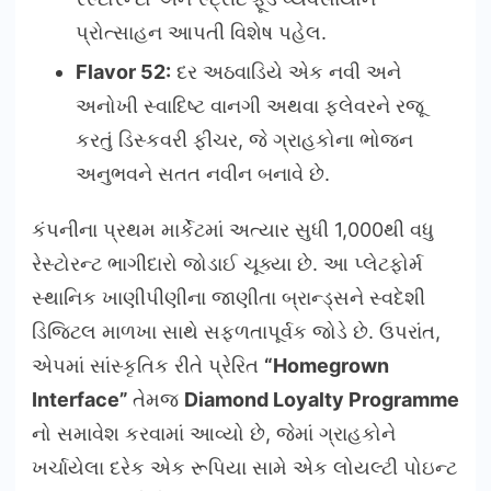
પ્રોત્સાહન આપતી વિશેષ પહેલ.
Flavor 52:
દર અઠવાડિયે એક નવી અને
અનોખી સ્વાદિષ્ટ વાનગી અથવા ફ્લેવરને રજૂ
કરતું ડિસ્કવરી ફીચર, જે ગ્રાહકોના ભોજન
અનુભવને સતત નવીન બનાવે છે.
કંપનીના પ્રથમ માર્કેટમાં અત્યાર સુધી 1,000થી વધુ
રેસ્ટોરન્ટ ભાગીદારો જોડાઈ ચૂક્યા છે. આ પ્લેટફોર્મ
સ્થાનિક ખાણીપીણીના જાણીતા બ્રાન્ડ્સને સ્વદેશી
ડિજિટલ માળખા સાથે સફળતાપૂર્વક જોડે છે. ઉપરાંત,
એપમાં સાંસ્કૃતિક રીતે પ્રેરિત
“Homegrown
Interface”
તેમજ
Diamond Loyalty Programme
નો સમાવેશ કરવામાં આવ્યો છે, જેમાં ગ્રાહકોને
ખર્ચાયેલા દરેક એક રૂપિયા સામે એક લોયલ્ટી પોઇન્ટ