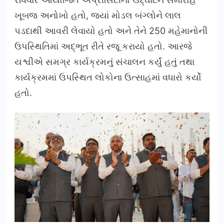
ખૂબજ અનોખો હતો, જ્યાં મોડલ બંગ્લોને લાલ
પડદાથી આવરી લેવાયો હતો અને તેને 250 મહેમાનોની
ઉપસ્થિતિમાં અદ્ભૂત રીતે રજૂ કરાયો હતો. આરજે
યશ્વીએ સમગ્ર કાર્યક્રમનું સંચાલન કર્યું હતું તથા
કાર્યક્રમમાં ઉપસ્થિત લોકોના ઉત્સાહમાં વધારો કર્યો
હતો.