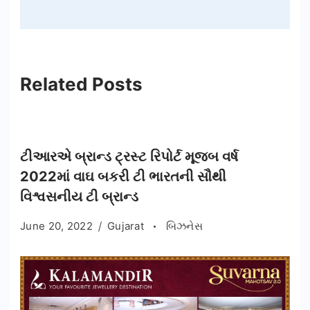
Related Posts
ટીઆરએ બ્રાન્ડ ટ્રસ્ટ રિપોર્ટ મૂજબ વર્ષ
2022માં વાઘ બકરી ટી ભારતની સૌથી
વિશ્વસનીય ટી બ્રાન્ડ
June 20, 2022
Gujarat
બિઝનેસ