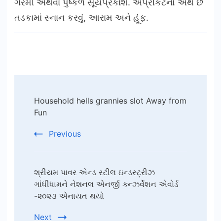
ગરમી અથવા પુષ્કળ સૂર્યપ્રકાશ. એપ્રીકેટનો અર્થ છે
તડકામાં સ્નાન કરવું, આરામ અને હૂંફ.
Post
Household hells grannies slot Away from
Navigation
Fun
Previous
શ્રીયમ પાવર એન્ડ સ્ટીલ ઇન્ડસ્ટ્રીઝ
ગાંધીધામને નેશનલ એનર્જી કન્ઝર્વેશન એવોર્ડ
-૨૦૨૩ એનાયત થયો
Next