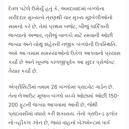
દેવલ પટેલે ઉમેર્યું હતું કે, અમદાવાદમાં બંગ્લોના
ખરીદદાર મુખ્યત્વે ત્રણથી ચાર મુખ્ય મૂશ્કેલીઓનો
સામનો કરે છે. તેમાં પ્રથમ બજેટ, બીજું પાર્કિંગની
જગ્યાનો અભાવ, ત્રીજું બાળકો માટે રમવાની ઓછી
જગ્યા અને ચોથું શહેરની નજીક બંગ્લોની ઉપસ્થિતિ.
અમે આ તમામ સમસ્યાઓનો ઉકેલ આપવાનો પ્રયાસ
કર્યો છે અને ખૂબજ કાળજીપૂર્વક આ સુંદર પ્રોજેક્ટ
તૈયાર કર્યો છે.
એપ્રીસિટીમાં તમામ 26 બંગ્લોમાં પ્રાઇવેટ ગાર્ડન છે.
તેના લેઆઉટ મૂજબ બંગ્લો વચ્ચે ઓછામાં ઓછી 150-
200 ફૂટની જગ્યા આપવામાં આવી છે, જેથી
પ્રાઇવસીમાં વધારો કરી શકાયય. તેનો ગ્રાઉન્ડ ફ્લોર
નો-વ્હીકલ ઝોન છે, જ્યાં વાહનો બેઝમેન્ટમાં પાર્ક