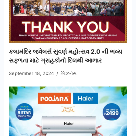
કલામંદિર જ્વેલર્સ સુવર્ણ મહોત્સવ 2.0 ની ભવ્ય
સફળતા માટે ગ્રાહકોનો દિલથી આભાર
September 18, 2024
બિઝનેસ