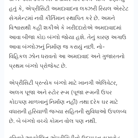
હતું કે, એપ્રીસિટી અમદાવાદના લક્ઝરી રિયલ એસ્ટેટ
સેગમેન્ટમાં નવી કીર્તિમાન સ્થાપિત કરે છે. અમને
વિશ્વાસથી કહી શકીએ કે ખરીદદારોએ અમદાવાદમાં
આવા બીજા કોઇ બંગ્લો જોયા હશે. તેનું કારણ અગાઉ
આવા બંગ્લોઝનું નિર્માણ જ કરાયું નછી. નો-
વિહિકલ ઝોન ધરાવતો આ અમદાવાદ અને ગુજારતનો
પ્રથમ બંગ્લો પ્રોજેક્ટ છે.
એપ્રીસિટી પ્રત્યેક બંગ્લો માટે ખાનગી એલિવેટર,
અલગ પૂજા અને સ્ટોર રૂમ (પૂજા રૂમની ઉપર
કોઇપણ માળખાનું નિર્માણ નહીં) તથા દરેક ઘર માટે
વધારાની હરિયાળી જગ્યા સહિતની સુવિધાઓ ઉપલબ્ધ
છે. બે બંગ્લો વચ્ચે કોમન વોલ પણ નથી.
રવિવારે આયોજિત એપ્રીસિટીનો ઉદ્ઘાટન સમારોહ