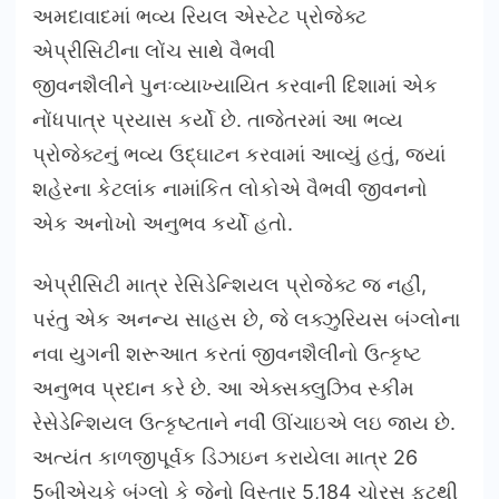
અમદાવાદમાં ભવ્ય રિયલ એસ્ટેટ પ્રોજેક્ટ
એપ્રીસિટીના લોંચ સાથે વૈભવી
જીવનશૈલીને પુનઃવ્યાખ્યાયિત કરવાની દિશામાં એક
નોંધપાત્ર પ્રયાસ કર્યો છે. તાજેતરમાં આ ભવ્ય
પ્રોજેક્ટનું ભવ્ય ઉદ્ઘાટન કરવામાં આવ્યું હતું, જ્યાં
શહેરના કેટલાંક નામાંકિત લોકોએ વૈભવી જીવનનો
એક અનોખો અનુભવ કર્યો હતો.
એપ્રીસિટી માત્ર રેસિડેન્શિયલ પ્રોજેક્ટ જ નહીં,
પરંતુ એક અનન્ય સાહસ છે, જે લક્ઝુરિયસ બંગ્લોના
નવા યુગની શરૂઆત કરતાં જીવનશૈલીનો ઉત્કૃષ્ટ
અનુભવ પ્રદાન કરે છે. આ એક્સક્લુઝિવ સ્કીમ
રેસેડેન્શિયલ ઉત્કૃષ્ટતાને નવીં ઊંચાઇએ લઇ જાય છે.
અત્યંત કાળજીપૂર્વક ડિઝાઇન કરાયેલા માત્ર 26
5બીએચકે બંગ્લો કે જેનો વિસ્તાર 5,184 ચોરસ ફૂટથી