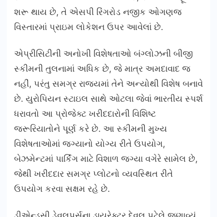
શરૂ થાય છે, તે એસપી રિંગરોડ નજીક ઓગણજ
વિસ્તારમાં પ્રાઇમ લોકેશન ઉપર આવેલાં છે.
એપ્રીસિટીની અનોખી વિશેષતાઓ બંગ્લોઝની બીજી
સ્કીમની તુલનામાં અધિક છે, જે માત્ર અમદાવાદ જ
નહીં, પરંતુ સમગ્ર રાજ્યમાં તેને અન્યોથી વિશેષ બનાવે
છે. યુરોપિયન સ્ટાઇલ સાથે ઓટલા જેવાં ભારતીય સ્પર્શ
ધરાવતો આ પ્રોજેક્ટ ખરીદદારોની વિશિષ્ટ
જરૂરિયાતોને પૂર્ણ કરે છે. આ સ્કીમની મુખ્ય
વિશેષતાઓમાં જગ્યાનો યોગ્ય રીતે ઉપયોગ,
બેઝમેન્ટમાં પાર્કિંગ માટે વિશાળ જગ્યા વગેરે સામેલ છે,
જેથી ખરીદદાર સમગ્ર પ્લોટનો વ્યવસ્થિત રીતે
ઉપયોગ કરવા સક્ષમ રહે છે.
ડીએન્ડસી ડેવલપર્સના ડાયરેક્ટર દેવલ પટેલે જણાવ્યું