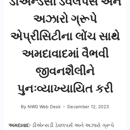
ડીએન્ડસી ડેવલપર્સ અને
અઝારો ગ્રૂપે
એપ્રીસિટીના લોંચ સાથે
અમદાવાદમાં વૈભવી
જીવનશૈલીને
પુનઃવ્યાખ્યાયિત કરી
By
NWG Web Desk
December 12, 2023
અમદાવાદઃ
ડીએન્સડી ડેવલપર્સ અને અઝારો ગ્રૂપે