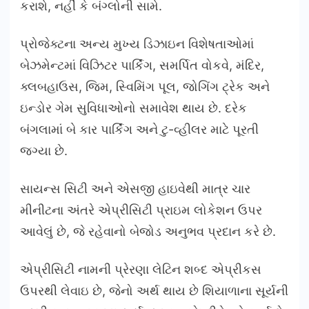
કરાશે, નહીં કે બંગ્લોની સામે.
પ્રોજેક્ટના અન્ય મુખ્ય ડિઝાઇન વિશેષતાઓમાં
બેઝમેન્ટમાં વિઝિટર પાર્કિંગ, સમર્પિત વોકવે, મંદિર,
ક્લબહાઉસ, જિમ, સ્વિમિંગ પૂલ, જોગિંગ ટ્રેક અને
ઇન્ડોર ગેમ સુવિધાઓનો સમાવેશ થાય છે. દરેક
બંગલામાં બે કાર પાર્કિંગ અને ટુ-વ્હીલર માટે પૂરતી
જગ્યા છે.
સાયન્સ સિટી અને એસજી હાઇવેથી માત્ર ચાર
મીનીટના અંતરે એપ્રીસિટી પ્રાઇમ લોકેશન ઉપર
આવેલું છે, જે રહેવાનો બેજોડ અનુભવ પ્રદાન કરે છે.
એપ્રીસિટી નામની પ્રેરણા લેટિન શબ્દ એપ્રીકસ
ઉપરથી લેવાઇ છે, જેનો અર્થ થાય છે શિયાળાના સૂર્યની