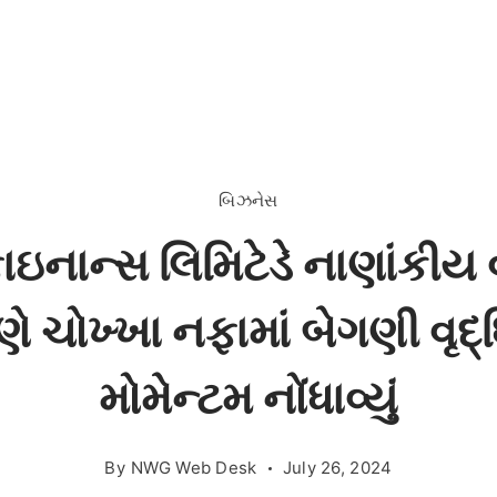
બિઝનેસ
ફાઇનાન્સ લિમિટેડે નાણાંકીય 
ણે ચોખ્ખા નફામાં બેગણી વૃદ
મોમેન્ટમ નોંધાવ્યું
By
NWG Web Desk
July 26, 2024