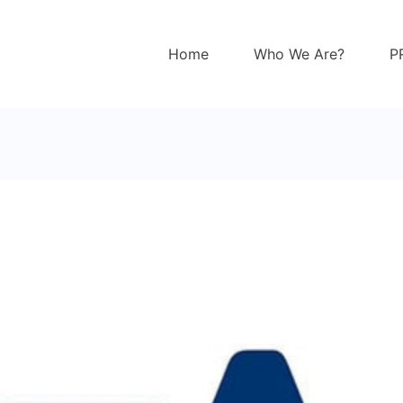
Home
Who We Are?
P