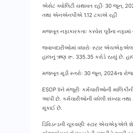
એસેટ ક્વોલિટી યથાવત રહીઃ 30 જૂન, 2
તથા એનએનપીએ 1.12 ટકાએ રહી
મજબૂત નફાકારકતાઃ કરવેરા પૂર્વેના નફામાં વ
જવાબદારીઓમાં વધારોઃ સ્ટાર એચએફએલ લો
હાલનું ઋણ રૂ. 335.35 કરોડે રહ્યું છે.
મજબૂત મૂડી સ્તરોઃ 30 જૂન, 2024ના રોજ ન
ESOP IIને મંજૂરીઃ કર્મચારીઓની માલિકી
આપી છે. કર્મચારીઓની વધેલી સંખ્યા તથા 
મૂકાઈ છે.
ડિવિડન્ડની ચૂકવણીઃ સ્ટાર એચએફએલે શેરદી