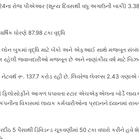
024ના રોજ પીએઆર (શૂન્ય દિવસથી વધુ અગાઉની બાકી) 3.3
ાર્ષિક ધોરણે 87.98 ટકા વૃદ્ધિ
ન બુકમાં વૃદ્ધિ માટે બેંકો અને એફઆઈ સાથે મજબૂત સંબંધો
 હાલ રહેલી જવાબદારીઓ મજબૂત છે અને નાણાંકીય વર્ષ માટે બિઝ
ેટવર્થ રૂ. 137.7 કરોડ રહી છે. લિવરેજ લેવલ્સ 2.43 ગણાએ ર
ની ફિલોસોફીને આગળ ધપાવતા સ્ટાર એચએફએલના બોર્ડે લાયક ક
કંપનીના વિકાસમાં લાયક કર્મચારીઓના પ્રદાનને ધ્યાનમાં રાખ
ઠ 5 પૈસાથી ડિવિડન્ડ ચૂકવણીમાં 50 ટકા વધારો કરીને હવે શેરદ