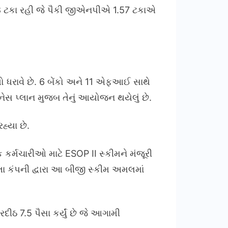
8 ટકા રહી જે પૈકી જીએનપીએ 1.57 ટકાએ
 ધરાવે છે. 6 બેંકો અને 11 એફઆઈ સાથે
નેસ પ્લાન મુજબ તેનું આયોજન થયેલું છે.
હ્યા છે.
ર્મચારીઓ માટે ESOP II સ્કીમને મંજૂરી
તા કંપની દ્વારા આ બીજી સ્કીમ અમલમાં
ીઠ 7.5 પૈસા કર્યું છે જે આગામી