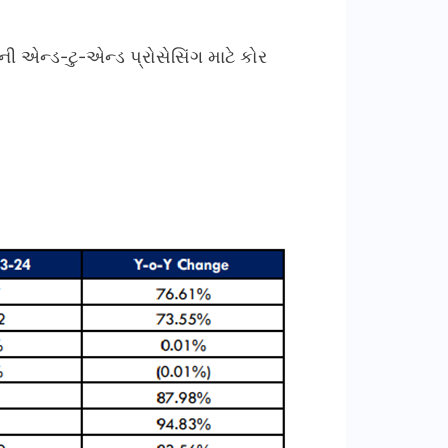
ી એન્ડ-ટુ-એન્ડ પ્રોસેસિંગ માટે કોર