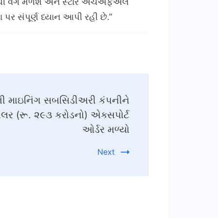
હેલથી વેગ મળશે અને સ્ટાર એચએફએલ
પર સંપૂર્ણ ધ્યાન આપી રહી છે.”
ડની માઇનિંગ સબસિડીઅરી કંપનીને
ર (રૂ. ૨૯૩ કરોડનો) એક્સપોર્ટ
ઓર્ડર મળ્યો
Next