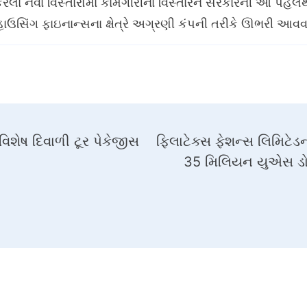
કરેલા નવા વિસ્તારોમાં કામગીરીના વિસ્તારને સરકારની આ પ
ાઉસિંગ ફાઇનાન્સના ક્ષેત્રે અગ્રણી કંપની તરીકે ઊભરી આવવા 
ે વિશેષ દિવાળી ટૂર પેકેજીસ
ફિલાટેક્સ ફેશન્સ લિમિટે
35 મિલિયન યુએસ ડોલ