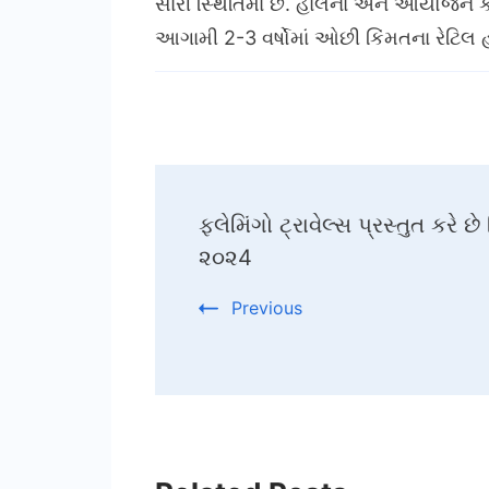
સારી સ્થિતિમાં છે. હાલના અને આયોજન 
આગામી 2-3 વર્ષોમાં ઓછી કિંમતના રેટિલ હ
Post
ફ્લેમિંગો ટ્રાવેલ્સ પ્રસ્તુત કરે છ
Navigation
૨૦૨4
Previous