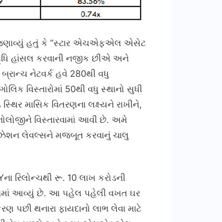
ણાવ્યું હતું કે “સ્ટાર એચએફએલ એસેટ
સિદ્ધિ હાંસલ કરવાની નજીક છીએ અને
રાન્ચ નેટવર્ક હવે 280થી વધુ
ોલિક વિસ્તારોમાં 50થી વધુ સ્થાનો સુધી
 સ્થિર માસિક વિતરણના લક્ષ્યને રાખીને,
નોલોજીને વિસ્તારવામાં આવી છે. અમે
શન લેવલ્સને મજબૂત કરવાનું ચાલુ
AYના રિલોન્ચથી રૂ. 10 લાખ કરોડની
ામાં આવ્યું છે. આ પહેલ પહેલી વખત ઘર
રણ પછી થનારા ફાયદાનો લાભ લેવા માટે