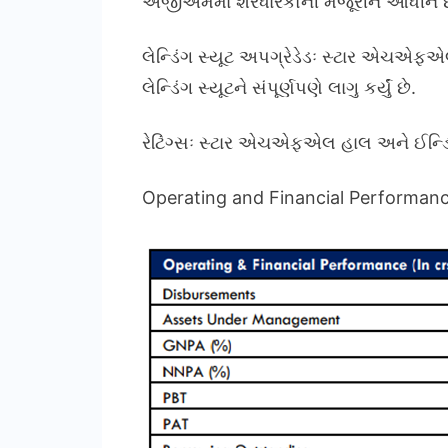
એજીએમમાં શેરધારકોની મંજૂરીને આધીન છ
લેન્ડિંગ સ્યૂટ અપગ્રેડેડઃ સ્ટાર એચએફએલ
લેન્ડિંગ સ્યૂટને સંપૂર્ણપણે લાગુ કર્યું છે.
રેટિંગ્સઃ સ્ટાર એચએફએલ હાલ અને ઈન્ડિયા રે
Operating and Financial Performan