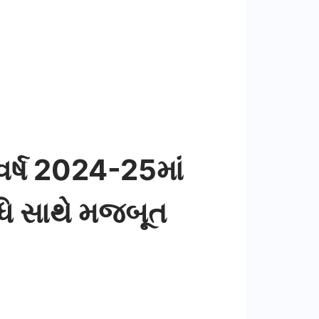
વર્ષ 2024-25માં
્ધિ સાથે મજબૂત