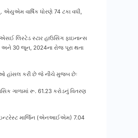
ં. એયુએમ વાર્ષિક ધોરણે 74 ટકા વધી,
ીએસઈ લિસ્ટેડ સ્ટાર હાઉસિંગ ફાઇનાન્સ
 છે અને 30 જૂન, 2024ના રોજ પૂરા થતા
ઓ હાંસલ કરી છે જે નીચે મુજબ છેઃ
િક ગાળામાં રૂ. 61.23 કરોડનું વિતરણ
ેટ ઇન્ટરેસ્ટ માર્જિન (એનઆઈએમ) 7.04