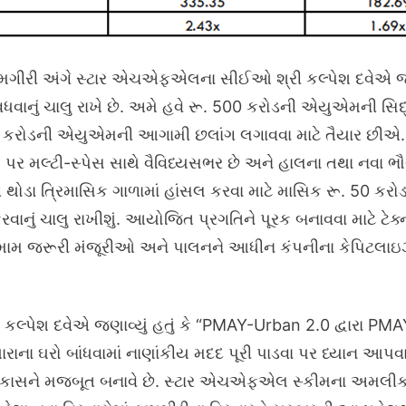
ામગીરી અંગે સ્ટાર એચએફએલના સીઈઓ શ્રી કલ્પેશ દવેએ જ
 વધવાનું ચાલુ રાખે છે. અમે હવે રૂ. 500 કરોડની એયુએમની 
0 કરોડની એયુએમની આગામી છલાંગ લગાવવા માટે તૈયાર છીએ. બ્
 પર મલ્ટી-સ્પેસ સાથે વૈવિધ્યસભર છે અને હાલના તથા નવા ભૌગ
 થોડા ત્રિમાસિક ગાળામાં હાંસલ કરવા માટે માસિક રૂ. 50 કરોડ
વાનું ચાલુ રાખીશું. આયોજિત પ્રગતિને પૂરક બનાવવા માટે ટેક્
ામ જરૂરી મંજૂરીઓ અને પાલનને આધીન કંપનીના કેપિટલાઇઝે
ી કલ્પેશ દવેએ જણાવ્યું હતું કે “PMAY-Urban 2.0 દ્વારા PM
ારાના ઘરો બાંધવામાં નાણાંકીય મદદ પૂરી પાડવા પર ધ્યાન આપવ
ં વિકાસને મજબૂત બનાવે છે. સ્ટાર એચએફએલ સ્કીમના અમલીક