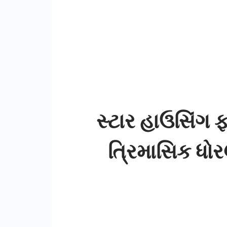
સ્ટાર હાઉસિંગ 
ત્રિમાસિક ધોર