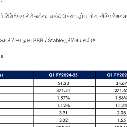
ે.
ે રિસિવેબલ મેનેજમેન્ટ સપોર્ટ ઉપરાંત હોમ લોન એપ્લિકેશન્સન
ટિંગ્સ દ્વારા BBB / Stableનું રેટિંગ ધરાવે છે.
ce