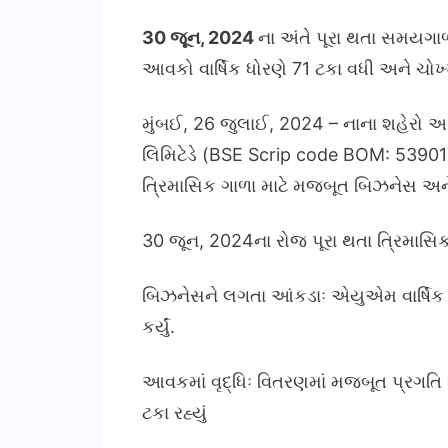
30 જૂન, 2024
ના અંતે પૂરા થતા સમયગાળ
આવકો વાર્ષિક ધોરણે 71 ટકા વધી અને ચોખ્ખ
મુંબઈ, 26 જુલાઈ, 2024 – નાના શહેરો અન
લિમિટેડે (BSE Scrip code BOM: 539017) 
ત્રિમાસિક ગાળા માટે મજબૂત બિઝનેસ અને ફ
30 જૂન, 2024ના રોજ પૂરા થતા ત્રિમાસિક
બિઝનેસને લગતા આંકડાઃ એયુએમ વાર્ષિક ધ
કર્યું.
આવકમાં વૃદ્ધિઃ વિતરણમાં મજબૂત પ્રગતિ 
ટકા રહ્યું