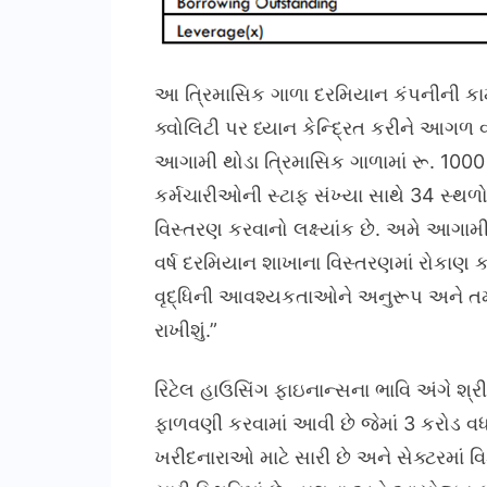
આ ત્રિમાસિક ગાળા દરમિયાન કંપનીની ક
ક્વોલિટી પર ધ્યાન કેન્દ્રિત કરીને આગળ
આગામી થોડા ત્રિમાસિક ગાળામાં રૂ. 100
કર્મચારીઓની સ્ટાફ સંખ્યા સાથે 34 સ્થળો
વિસ્તરણ કરવાનો લક્ષ્યાંક છે. અમે આગામી
વર્ષ દરમિયાન શાખાના વિસ્તરણમાં રોકાણ કર
વૃદ્ધિની આવશ્યકતાઓને અનુરૂપ અને તમ
રાખીશું.”
રિટેલ હાઉસિંગ ફાઇનાન્સના ભાવિ અંગે શ્ર
ફાળવણી કરવામાં આવી છે જેમાં 3 કરોડ વધ
ખરીદનારાઓ માટે સારી છે અને સેક્ટરમા