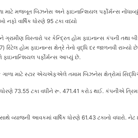
ા માટે મજબૂત બિઝનેસ અને ફાઇનાન્શિયલ પર્ફોર્મન્સ નોંધાવ્યુ
ો નફો વાર્ષિક ધોરણે 95 ટકા વધ્યો
ે ગ્રામીણ વિસ્તારો પર કેન્દ્રિત હોમ ફાઇનાન્સ કંપની તથા બ
રિટેલ હોમ ફાઇનાન્સ ક્ષેત્રે તેનો વૃદ્ધિ દર જાળનવી રાખ્યો
ાઇનાન્શિયલ પર્ફોર્મન્સ આપ્યું છે.
 ગાળા માટે સ્ટાર એચએફએલે તમામ બિઝનેસ ક્ષેત્રોમાં સિદ્ધિ
ોરણે 73.55 ટકા વધીને રૂ. 471.41 કરોડ થઈ. કંપનીએ ત્રિમાસ
સાથે વ્યાજની આવકમાં વાર્ષિક ધોરણે 61.43 ટકાનો વધારો. ન