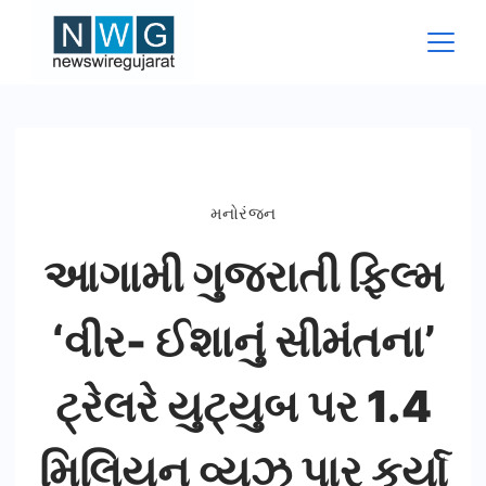
Skip
to
content
News
Wire
Gujarat
મનોરંજન
આગામી ગુજરાતી ફિલ્મ
‘વીર- ઈશાનું સીમંતના’
ટ્રેલરે યુટ્યુબ પર 1.4
મિલિયન વ્યુઝ પાર કર્યા