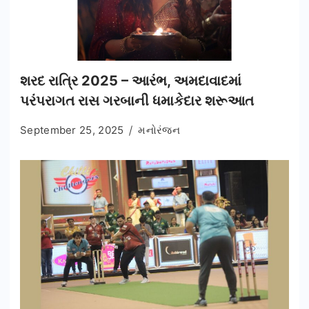
શરદ રાત્રિ 2025 – આરંભ, અમદાવાદમાં
પરંપરાગત રાસ ગરબાની ધમાકેદાર શરૂઆત
September 25, 2025
મનોરંજન