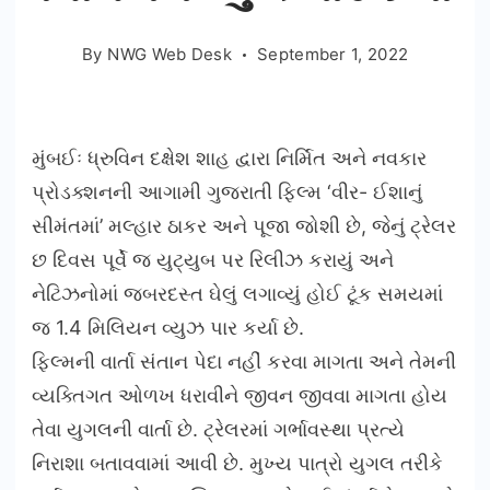
By
NWG Web Desk
September 1, 2022
મુંબઈઃ ધ્રુવિન દક્ષેશ શાહ દ્વારા નિર્મિત અને નવકાર
પ્રોડક્શનની આગામી ગુજરાતી ફિલ્મ ‘વીર- ઈશાનું
સીમંતમાં’ મલ્હાર ઠાકર અને પૂજા જોશી છે, જેનું ટ્રેલર
છ દિવસ પૂર્વે જ યુટ્યુબ પર રિલીઝ કરાયું અને
નેટિઝનોમાં જબરદસ્ત ઘેલું લગાવ્યું હોઈ ટૂંક સમયમાં
જ 1.4 મિલિયન વ્યુઝ પાર કર્યા છે.
ફિલ્મની વાર્તા સંતાન પેદા નહીં કરવા માગતા અને તેમની
વ્યક્તિગત ઓળખ ધરાવીને જીવન જીવવા માગતા હોય
તેવા યુગલની વાર્તા છે. ટ્રેલરમાં ગર્ભાવસ્થા પ્રત્યે
નિરાશા બતાવવામાં આવી છે. મુખ્ય પાત્રો યુગલ તરીકે