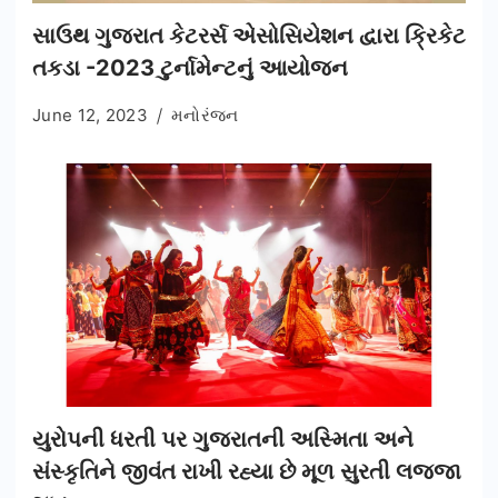
સાઉથ ગુજરાત કેટરર્સ એસોસિયેશન દ્વારા ક્રિકેટ
તકડા -2023 ટુર્નામેન્ટનું આયોજન
June 12, 2023
મનોરંજન
યુરોપની ધરતી પર ગુજરાતની અસ્મિતા અને
સંસ્કૃતિને જીવંત રાખી રહ્યા છે મૂળ સુરતી લજ્જા