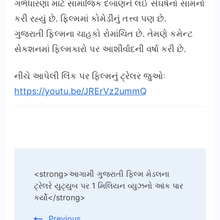
ગર્ભધારણા માટે સામાજિક દબાણને લઈ સંઘર્ષનો સામનો
કરી રહ્યું છે. ફિલ્મમાં કોમેડીનું તત્ત્વ પણ છે.
ગુજરાતી ફિલ્મના ચાહકો રોમાંચિત છે. તેમણે કમેન્ટ
સેકશનમાં ફિલ્મકારો પર આશીર્વાદની વર્ષા કરી છે.
નીચે આપેલી લિંક પર ફિલ્મનું ટ્રેલર જુઓઃ
https://youtu.be/JRErVz2ummQ
Post
<strong>આગામી ગુજરાતી ફિલ્મ મેડલના
Navigation
ટ્રેલરે યુટ્યુબ પર 1 મિલિયન વ્યુઝનો આંક પાર
કર્યો</strong>
Previous