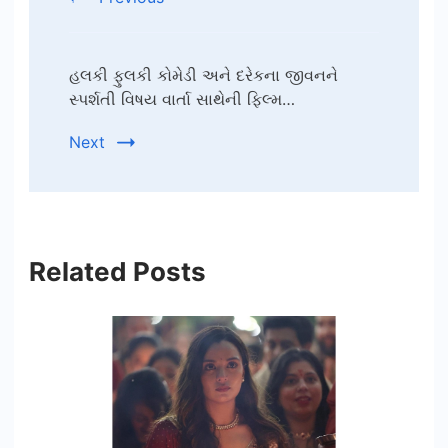
હલકી ફુલકી કોમેડી અને દરેકના જીવનને
સ્પર્શતી વિષય વાર્તા સાથેની ફિલ્મ…
Next
Related Posts