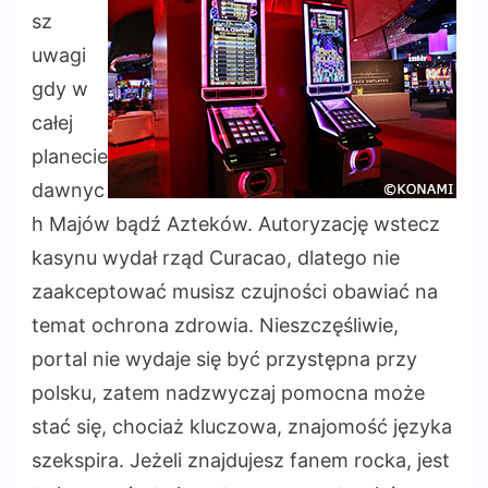
sz
uwagi
gdy w
całej
planecie
dawnyc
h Majów bądź Azteków. Autoryzację wstecz
kasynu wydał rząd Curacao, dlatego nie
zaakceptować musisz czujności obawiać na
temat ochrona zdrowia. Nieszczęśliwie,
portal nie wydaje się być przystępna przy
polsku, zatem nadzwyczaj pomocna może
stać się, chociaż kluczowa, znajomość języka
szekspira. Jeżeli znajdujesz fanem rocka, jest