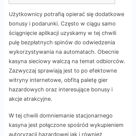
Użytkownicy potrafią opierać się dodatkowe
bonusy i podarunki. Często w ciągu samo
ściągnięcie aplikacji uzyskamy w tej chwili
pulę bezpłatnych spinów do odwiedzenia
wykorzystywania na automatach. Obecnie
kasyna sieciowy walczą na temat odbiorców.
Zazwyczaj sprawiają jest to po efektowne
witryny internetowe, obfitą paletę gier
hazardowych oraz interesujące bonusy i
akcje atrakcyjne.
W tej chwili domniemanie stacjonarnego
kasyna jest połączone spośród wykupieniem
autoryzacji hazardowej jak i również