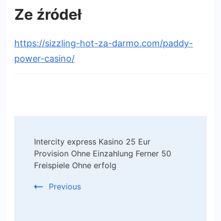
Ze źródeł
https://sizzling-hot-za-darmo.com/paddy-
power-casino/
Post
Intercity express Kasino 25 Eur
Navigation
Provision Ohne Einzahlung Ferner 50
Freispiele Ohne erfolg
Previous