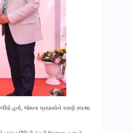
 લીધો હતો, જેમના પ્રયાસોને કારણે સંસ્થા