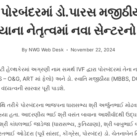
ા પોરબંદરમાં ડો.પારસ મજીઠી
ાના નેતૃત્વમાં નવા સેન્ટરનો 
By
NWG Web Desk
November 22, 2024
િટી હેલ્થકેરમાં અગ્રણી નામ સમર્થ IVF દ્વારા પોરબંદરમાં તેના નવ
 – O&G, ART માં ફેલો) અને ડો. સ્વાતિ મજીઠીયા (MBBS, DG
વંધ્યત્વની સારવાર પૂરી પાડશે.
 તરીકે પોરબંદરના ભાજપના ધારાસભ્ય શ્રી અર્જુનભાઈ મોઢવાડિ
યા હતા. આદરણીય ભાઈ શ્રી વસંત બાવાના આશીર્વાદથી ઉદ્ઘાટન
રી કાંધલભાઈ જાડેજા (ધારાસભ્ય, કુતિયાણા), શ્રી બાબુભાઈ બોખ
ભાઈ ઓડેદરા (પૂર્વ સાંસદ, કોંગ્રેસ, પોરબંદર) ડો. ચેતનાબેન 