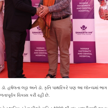
ડૉ. હર્ષલતા લઢ્ઢા અને ડૉ. કૃતિ પાથરિકરે પણ આ લૉન્ચમાં ભાગ
ફળતાપૂર્વક વિકાસ કરી રહી છે.