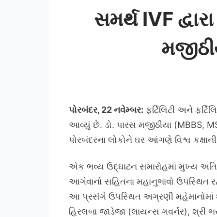
સમર્થ IVF દ્વાર
મજીઠીય
પોરબંદર, 22 નવેમ્બર:
ફર્ટિલિટી અને ફર્ટિલ
આવ્યું છે. ડો. પારસ મજીઠીયા (MBBS, MS
પોરબંદરના લોકોને ઘર આંગણે વિશ્વ કક્ષાની 
એક ભવ્ય ઉદ્ઘાટન સમારોહમાં મુખ્ય અતિથિ
આગેવાનો સહિતના મહાનુભાવો ઉપસ્થિત રહ્
આ પ્રસંગે ઉપસ્થિત અગ્રણી મહેમાનોમાં શ્
હિરલબા જાડેજા (લાયન્સ ગવર્નર), શ્રી ભરત