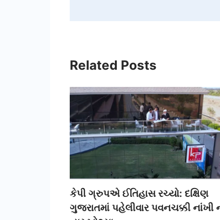
Related Posts
કેપી ગ્રુપએ ઈતિહાસ રચ્યો: દક્ષિણ
ગુજરાતમાં પહેલીવાર પવનચક્કી નાંખી 