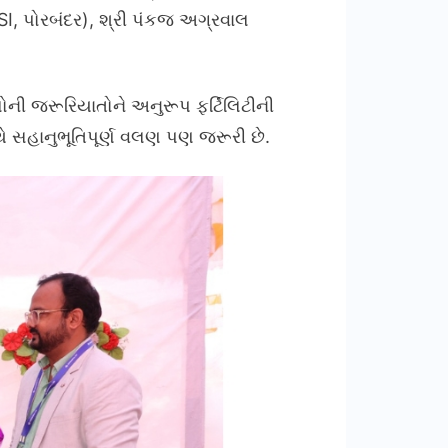
SI, પોરબંદર), શ્રી પંકજ અગ્રવાલ
ોની જરૂરિયાતોને અનુરૂપ ફર્ટિલિટીની
સાથે સહાનુભૂતિપૂર્ણ વલણ પણ જરૂરી છે.