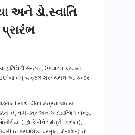
યા અને ડો.સ્વાતિ
પ્રારંભ
ા ફર્ટિલિટી સેન્ટરનું ઉદ્ઘાટન કરવામાં
O)ના નેતૃત્વ હેઠળ શરૂ થયેલ આ કેન્દ્ર
યાની સાથે વિવિધ ક્ષેત્રના અન્ય
 વધુ નોંધપાત્ર અને આધ્યાત્મિક બન્યું.
ીરીયા (પૂર્વ કેબીનેટ મંત્રી, ભાજપ),
તિવારી (નગરપાલિકા પ્રમુખ, પોરબંદર) નો