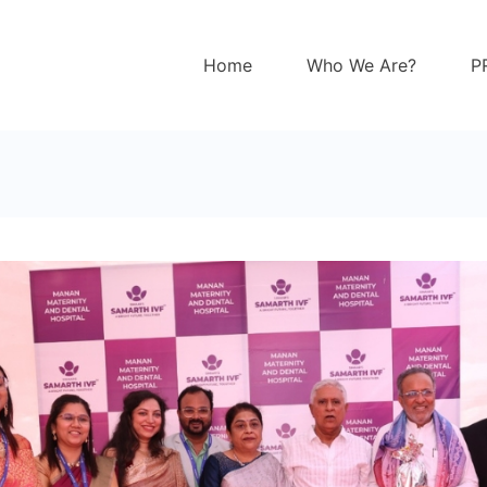
Home
Who We Are?
P