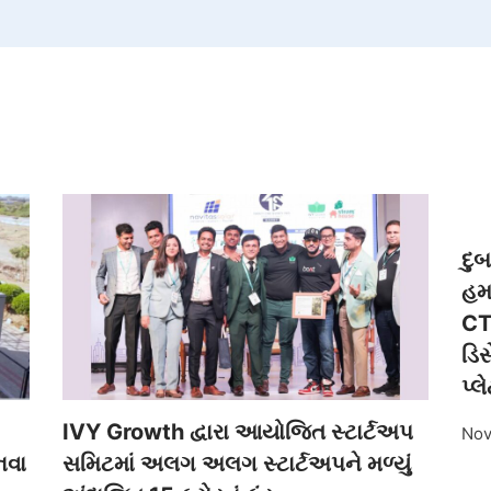
દુ
હમ
CT
ડિસ
પ્લ
IVY Growth દ્વારા આયોજિત સ્ટાર્ટઅપ
Nov
નવા
સમિટમાં અલગ અલગ સ્ટાર્ટઅપને મળ્યું