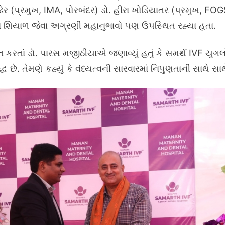
ેર (પ્રમુખ, IMA, પોરબંદર) ડો. હીરા ખોડિયાતર (પ્રમુખ, FOG
ન શિયાળ જેવા અગ્રણી મહાનુભાવો પણ ઉપસ્થિત રહ્યા હતા.
કરતાં ડૉ. પારસ મજીઠીયાએ જણાવ્યું હતું કે સમર્થ IVF યુગલ
્ધ છે. તેમણે કહ્યું કે વંધ્યત્વની સારવારમાં નિપુણતાની સાથે 