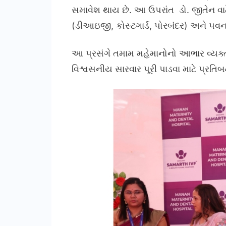
સમાવેશ થાય છે. આ ઉપરાંત ડો. જીતેન વાઢ
(ડીઆઇજી, કોસ્ટગાર્ડ, પોરબંદર) અને પવ
આ પ્રસંગે તમામ મહેમાનોનો આભાર વ્યક્ત 
વિશ્વસનીય સારવાર પૂરી પાડવા માટે પ્રતિબદ