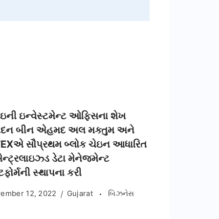
બઇની ઇન્વેસ્ટમેન્ટ ઓફિસના શેખ
દન બીન એહમદ અલ મક્તુમ અને
EXએ સૌપ્રથમ બ્લોક ચેઇન આધારિત
ેન્ટ્રલાઇઝ્ડ ડેટા મેનેજમેન્ટ
ેટફોર્મની સ્થાપના કરી
ember 12, 2022
Gujarat
બિઝનેસ