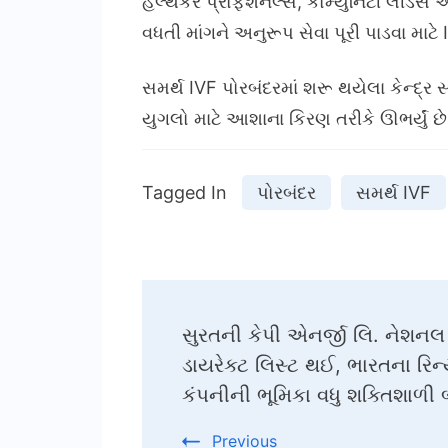
હેલ્થકેર પ્રોફેશનલ્સ, કોમ્યુનિટી લીડર્
વધતી માંગને અનુરૂપ સેવા પૂરી પાડવા માટ
સમર્થ IVF પોરબંદરમાં શરૂ થયેલા કેન્દ્ર સ
યુગલો માટે આશાના કિરણ તરીકે ઊભર્યું છે 
Tagged In
પોરબંદર
સમર્થ IVF
Post
સુરતની કેપી એનર્જી લિ. નેશનલ
Navigation
ડાયરેક્ટ લિસ્ટ થઈ, ભારતના રિન
કંપનીની ભૂમિકા વધુ શક્તિશાળી
Previous