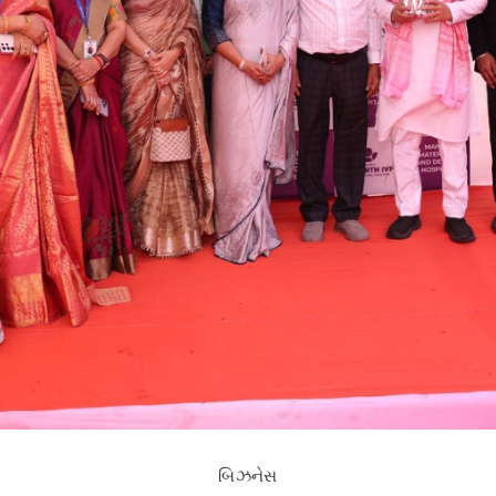
બિઝનેસ