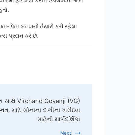
ન્ટમાં ફર્ટિલિટી કેરની ઉપલબ્ધતા અને
હતો.
 માતા-પિતા બનવાની તૈયારી કરી રહેલા
્સ પ્રદાન કરે છે.
પરા સાથે Virchand Govanji (VG)
નતા માટે સોનાના દાગીના ખરીદવા
માટેની માર્ગદર્શિકા
Next