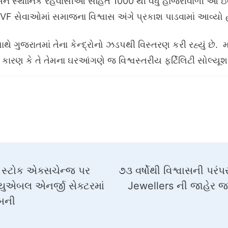
સ અને સ્થાનિક રહેવાસીઓ સહિત 1000 થી વધુ હાજરીવાળી આ ઇવે
ે IVF સેવાઓમાં સમાજના વિશ્વાસ અંગે પ્રકાશ પાડવામાં આવ્યો 
ાથે ગુજરાતમાં તેના કેન્દ્રોનો ઝડપથી વિસ્તરણ કરી રહ્યું છે.
કારણ કે તે તેમના ઘરઆંગણે જ વિશ્વસ્તરીય ફર્ટિલિટી સોલ્યૂશન
 સ્ટોક એક્સચેન્જ પર
૭૩ વર્ષોથી વિશ્વાસની પરં
્યુએબલ એનર્જી સેક્ટરમાં
Jewellers ની જાહેર જ
 બની