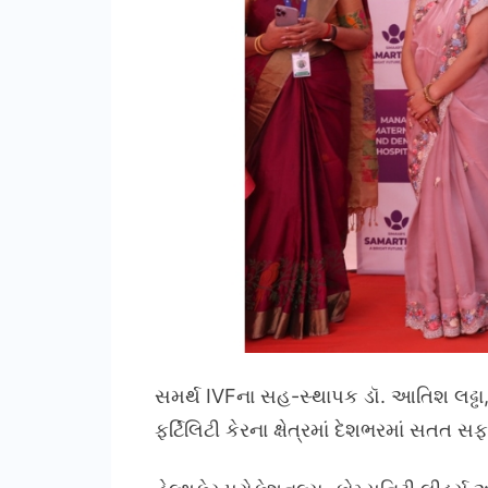
સમર્થ IVFના સહ-સ્થાપક ડૉ. આતિશ લઢ્ઢા, 
ફર્ટિલિટી કેરના ક્ષેત્રમાં દેશભરમાં સતત સ